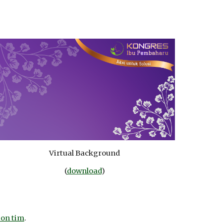
Virtual Background
(
download
)
bon tim
.