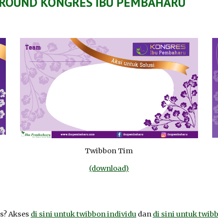
GROUND
KONGRES
IBU PEMBAHARU
Twibbon Tim
(download)
is? Akses
di sini untuk twibbon individu
dan
di sini untuk twib