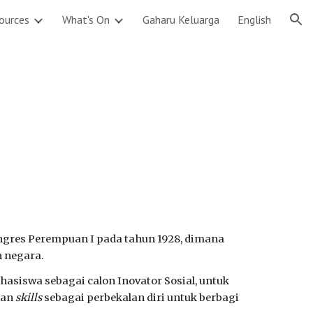
ources
What's On
Gaharu Keluarga
English
ion
gres Perempuan I pada tahun 1928,
dimana
n negara
.
asiswa sebagai calon Inovator Sosial, untuk
tan
skills
sebagai perbekalan diri untuk berbagi