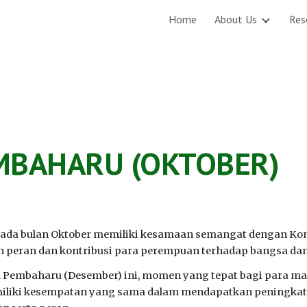
Home
About Us
Res
ip to main content
Skip to navigat
MBAHARU (OKTOBER)
ada bulan Oktober memiliki kesamaan semangat dengan Kon
peran dan kontribusi para perempuan terhadap bangsa da
 Pembaharu (Desember) ini, momen yang tepat bagi para mah
iliki kesempatan yang sama dalam mendapatkan peningka