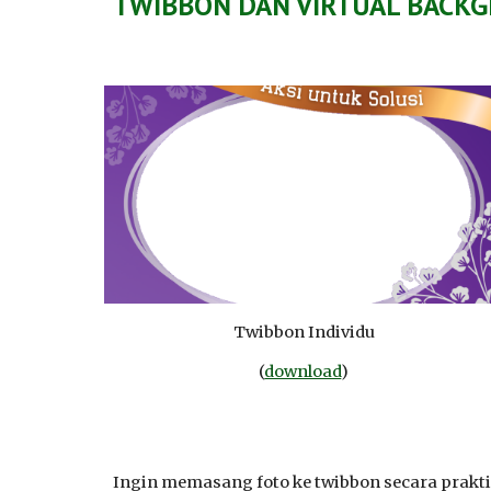
TWIBBON DAN VIRTUAL BACK
Twibbon Individu
(
download
)
Ingin memasang foto ke twibbon secara prakt