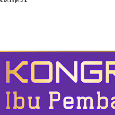
on
serta peran.